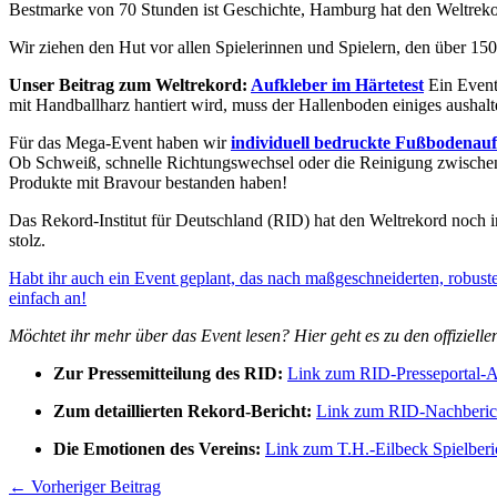
Bestmarke von 70 Stunden ist Geschichte, Hamburg hat den Weltreko
Wir ziehen den Hut vor allen Spielerinnen und Spielern, den über 15
Unser Beitrag zum Weltrekord:
Aufkleber im Härtetest
Ein Event
mit Handballharz hantiert wird, muss der Hallenboden einiges aushalte
Für das Mega-Event haben wir
individuell bedruckte Fußbodenauf
Ob Schweiß, schnelle Richtungswechsel oder die Reinigung zwischend
Produkte mit Bravour bestanden haben!
Das Rekord-Institut für Deutschland (RID) hat den Weltrekord noch in 
stolz.
Habt ihr auch ein Event geplant, das nach maßgeschneiderten, robus
einfach an!
Möchtet ihr mehr über das Event lesen? Hier geht es zu den offizielle
Zur Pressemitteilung des RID:
Link zum RID-Presseportal-A
Zum detaillierten Rekord-Bericht:
Link zum RID-Nachberic
Die Emotionen des Vereins:
Link zum T.H.-Eilbeck Spielberi
←
Vorheriger Beitrag