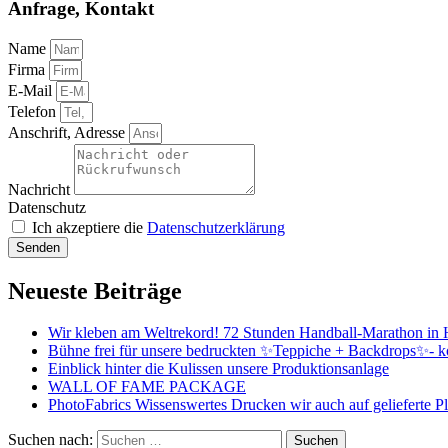
Anfrage, Kontakt
Name
Firma
E-Mail
Telefon
Anschrift, Adresse
Nachricht
Datenschutz
Ich akzeptiere die
Datenschutzerklärung
Senden
Neueste Beiträge
Wir kleben am Weltrekord! 72 Stunden Handball-Marathon in
Bühne frei für unsere bedruckten ✨Teppiche + Backdrops✨- k
Einblick hinter die Kulissen unsere Produktionsanlage
WALL OF FAME PACKAGE
PhotoFabrics Wissenswertes Drucken wir auch auf gelieferte P
Suchen nach: