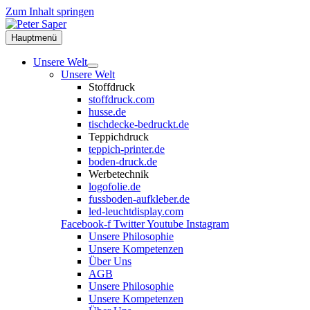
Zum Inhalt springen
Hauptmenü
Unsere Welt
Unsere Welt
Stoffdruck
stoffdruck.com
husse.de
tischdecke-bedruckt.de
Teppichdruck
teppich-printer.de
boden-druck.de
Werbetechnik
logofolie.de
fussboden-aufkleber.de
led-leuchtdisplay.com
Facebook-f
Twitter
Youtube
Instagram
Unsere Philosophie
Unsere Kompetenzen
Über Uns
AGB
Unsere Philosophie
Unsere Kompetenzen