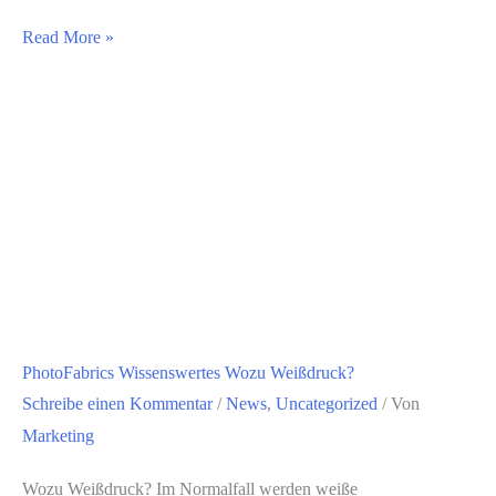
Wir
Read More »
kleben
am
Weltrekord!
72
Stunden
Handball-
Marathon
in
Hamburg
PhotoFabrics Wissenswertes Wozu Weißdruck?
Schreibe einen Kommentar
/
News
,
Uncategorized
/ Von
Marketing
Wozu Weißdruck? Im Normalfall werden weiße