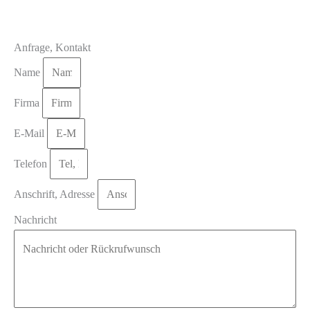
Böden
aus
Anfrage, Kontakt
Ludwigsburg
Name
Firma
E-Mail
Telefon
Anschrift, Adresse
Nachricht