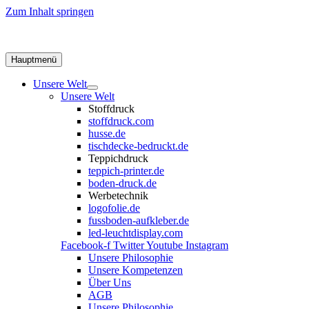
Zum Inhalt springen
Hauptmenü
Unsere Welt
Unsere Welt
Stoffdruck
stoffdruck.com
husse.de
tischdecke-bedruckt.de
Teppichdruck
teppich-printer.de
boden-druck.de
Werbetechnik
logofolie.de
fussboden-aufkleber.de
led-leuchtdisplay.com
Facebook-f
Twitter
Youtube
Instagram
Unsere Philosophie
Unsere Kompetenzen
Über Uns
AGB
Unsere Philosophie