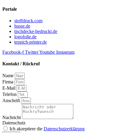
Portale
stoffdruck.com
husse.de
tischdecke-bedruckt.de
logofolie.de
teppich-printer.de
Facebook-f
Twitter
Youtube
Instagram
Kontakt / Rückruf
Name
Firma
E-Mail
Telefon
Anschrift
Nachricht
Datenschutz
Ich akzeptiere die
Datenschutzerklärung