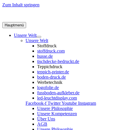
Zum Inhalt springen
Hauptmenü
Unsere Welt
Unsere Welt
Stoffdruck
stoffdruck.com
husse.de
tischdecke-bedruckt.de
Teppichdruck
teppich-printer.de
boden-druck.de
Werbetechnik
logofolie.de
fussboden-aufkleber.de
led-leuchtdisplay.com
Facebook-f
Twitter
Youtube
Instagram
Unsere Philosophie
Unsere Kompetenzen
Über Uns
AGB
Unsere Philosophie