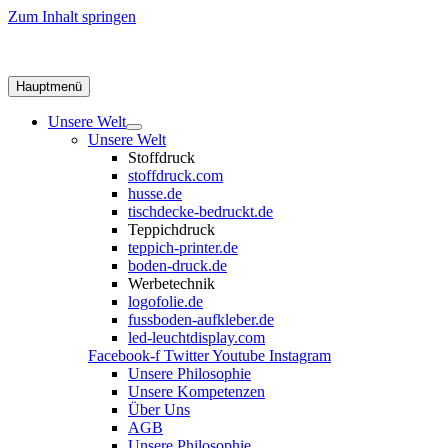
Zum Inhalt springen
Hauptmenü
Unsere Welt
Unsere Welt
Stoffdruck
stoffdruck.com
husse.de
tischdecke-bedruckt.de
Teppichdruck
teppich-printer.de
boden-druck.de
Werbetechnik
logofolie.de
fussboden-aufkleber.de
led-leuchtdisplay.com
Facebook-f
Twitter
Youtube
Instagram
Unsere Philosophie
Unsere Kompetenzen
Über Uns
AGB
Unsere Philosophie