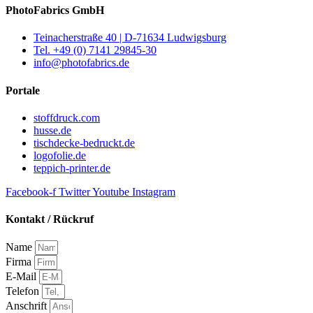
PhotoFabrics GmbH
Teinacherstraße 40 | D-71634 Ludwigsburg
Tel. +49 (0) 7141 29845-30
info@photofabrics.de
Portale
stoffdruck.com
husse.de
tischdecke-bedruckt.de
logofolie.de
teppich-printer.de
Facebook-f
Twitter
Youtube
Instagram
Kontakt / Rückruf
Name
Firma
E-Mail
Telefon
Anschrift