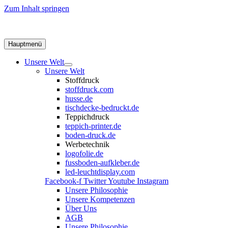
Zum Inhalt springen
Hauptmenü
Unsere Welt
Unsere Welt
Stoffdruck
stoffdruck.com
husse.de
tischdecke-bedruckt.de
Teppichdruck
teppich-printer.de
boden-druck.de
Werbetechnik
logofolie.de
fussboden-aufkleber.de
led-leuchtdisplay.com
Facebook-f
Twitter
Youtube
Instagram
Unsere Philosophie
Unsere Kompetenzen
Über Uns
AGB
Unsere Philosophie