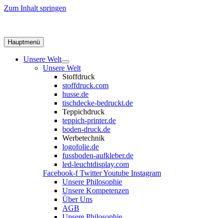
Zum Inhalt springen
Hauptmenü
Unsere Welt
Unsere Welt
Stoffdruck
stoffdruck.com
husse.de
tischdecke-bedruckt.de
Teppichdruck
teppich-printer.de
boden-druck.de
Werbetechnik
logofolie.de
fussboden-aufkleber.de
led-leuchtdisplay.com
Facebook-f
Twitter
Youtube
Instagram
Unsere Philosophie
Unsere Kompetenzen
Über Uns
AGB
Unsere Philosophie