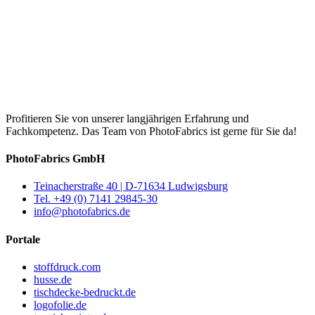
Profitieren Sie von unserer langjährigen Erfahrung und
Fachkompetenz. Das Team von PhotoFabrics ist gerne für Sie da!
PhotoFabrics GmbH
Teinacherstraße 40 | D-71634 Ludwigsburg
Tel. +49 (0) 7141 29845-30
info@photofabrics.de
Portale
stoffdruck.com
husse.de
tischdecke-bedruckt.de
logofolie.de