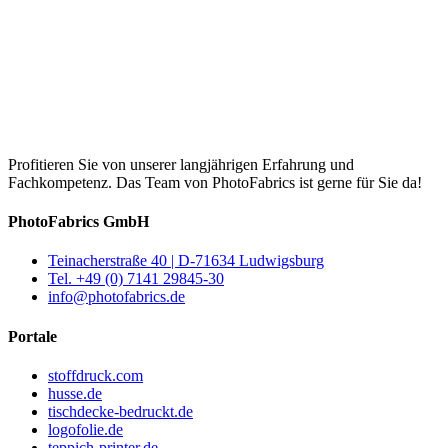
Profitieren Sie von unserer langjährigen Erfahrung und
Fachkompetenz. Das Team von PhotoFabrics ist gerne für Sie da!
PhotoFabrics GmbH
Teinacherstraße 40 | D-71634 Ludwigsburg
Tel. +49 (0) 7141 29845-30
info@photofabrics.de
Portale
stoffdruck.com
husse.de
tischdecke-bedruckt.de
logofolie.de
teppich-printer.de