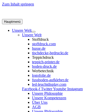
Zum Inhalt springen
Hauptmenü
Unsere Welt
Unsere Welt
Stoffdruck
stoffdruck.com
husse.de
tischdecke-bedruckt.de
Teppichdruck
teppich-printer.de
boden-druck.de
Werbetechnik
logofolie.de
fussboden-aufkleber.de
led-leuchtdisplay.com
Facebook-f
Twitter
Youtube
Instagram
Unsere Philosophie
Unsere Kompetenzen
Über Uns
AGB
Unsere Philosophie