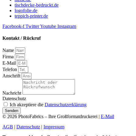
tischdecke-bedruckt.de
logofolie.de
teppich-printer.de
Facebook-f
Twitter
Youtube
Instagram
Kontakt / Rückruf
Name
Firma
E-Mail
Telefon
Anschrift
Nachricht
Datenschutz
Ich akzeptiere die
Datenschutzerklärung
Senden
© 2026 PhotoFabrics – Ihre Großformatdruckerei |
E-Mail
AGB
|
Datenschutz
|
Impressum