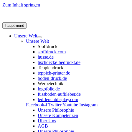
Zum Inhalt springen
Hauptmenü
Unsere Welt
Unsere Welt
Stoffdruck
stoffdruck.com
husse.de
tischdecke-bedruckt.de
Teppichdruck
teppich-printer.de
boden-druck.de
Werbetechnik
logofolie.de
fussboden-aufkleber.de
led-leuchtdisplay.com
Facebook-f
Twitter
Youtube
Instagram
Unsere Philosophie
Unsere Kompetenzen
Über Uns
AGB
Unsere Philosophie