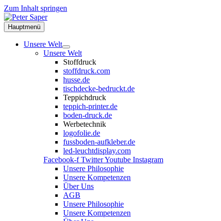
Zum Inhalt springen
Hauptmenü
Unsere Welt
Unsere Welt
Stoffdruck
stoffdruck.com
husse.de
tischdecke-bedruckt.de
Teppichdruck
teppich-printer.de
boden-druck.de
Werbetechnik
logofolie.de
fussboden-aufkleber.de
led-leuchtdisplay.com
Facebook-f
Twitter
Youtube
Instagram
Unsere Philosophie
Unsere Kompetenzen
Über Uns
AGB
Unsere Philosophie
Unsere Kompetenzen