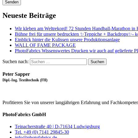
Senden
Neueste Beiträge
Wir kleben am Weltrekord! 72 Stunden Handball-Marathon in
Bühne frei für unsere bedruckten ✨Teppiche + Backdrops✨- k
Einblick hinter die Kulissen unsere Produktionsanlage
WALL OF FAME PACKAGE
PhotoFabrics Wissenswertes Drucken wir auch auf gelieferte P
Suchen nach:
Peter Sapper
Dipl.-Ing. Textiltechnik (FH)
Profitieren Sie von unserer langjährigen Erfahrung und Fachkompeten
PhotoFabrics GmbH
Teinacherstraße 40 | D-71634 Ludwigsburg
Tel. +49 (0) 7141 29845-30
info@photofabrics.de