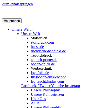
Zum Inhalt springen
Hauptmenü
Unsere Welt
Unsere Welt
Stoffdruck
stoffdruck.com
husse.de
tischdecke-bedruckt.de
Teppichdruck
teppich-printer.de
boden-druck.de
Werbetechnik
logofolie.de
fussboden-aufkleber.de
led-leuchtdisplay.com
Facebook-f
Twitter
Youtube
Instagram
Unsere Philosophie
Unsere Kompetenzen
Über Uns
AGB
Unsere Philosophie