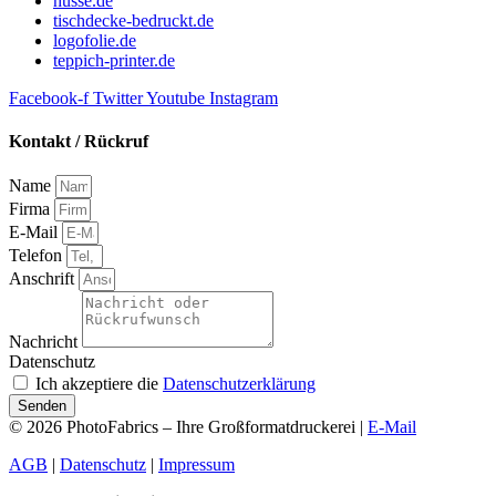
husse.de
tischdecke-bedruckt.de
logofolie.de
teppich-printer.de
Facebook-f
Twitter
Youtube
Instagram
Kontakt / Rückruf
Name
Firma
E-Mail
Telefon
Anschrift
Nachricht
Datenschutz
Ich akzeptiere die
Datenschutzerklärung
Senden
© 2026 PhotoFabrics – Ihre Großformatdruckerei |
E-Mail
AGB
|
Datenschutz
|
Impressum