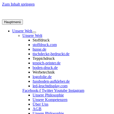
Zum Inhalt springen
Hauptmenü
Unsere Welt
Unsere Welt
Stoffdruck
stoffdruck.com
husse.de
tischdecke-bedruckt.de
Teppichdruck
teppich-printer.de
boden-druck.de
Werbetechnik
logofolie.de
fussboden-aufkleber.de
led-leuchtdisplay.com
Facebook-f
Twitter
Youtube
Instagram
Unsere Philosophie
Unsere Kompetenzen
Über Uns
AGB
Unsere Philosophie