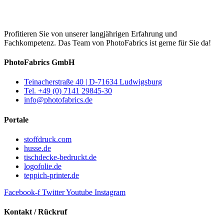
Profitieren Sie von unserer langjährigen Erfahrung und
Fachkompetenz. Das Team von PhotoFabrics ist gerne für Sie da!
PhotoFabrics GmbH
Teinacherstraße 40 | D-71634 Ludwigsburg
Tel. +49 (0) 7141 29845-30
info@photofabrics.de
Portale
stoffdruck.com
husse.de
tischdecke-bedruckt.de
logofolie.de
teppich-printer.de
Facebook-f
Twitter
Youtube
Instagram
Kontakt / Rückruf